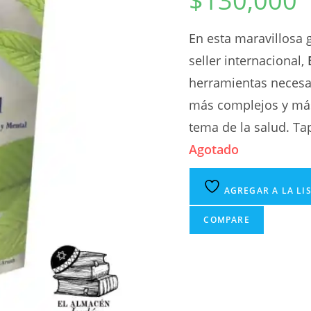
$
130,000
En esta maravillosa g
seller internacional,
herramientas necesa
más complejos y más
tema de la salud. Ta
Agotado
AGREGAR A LA LI
COMPARE