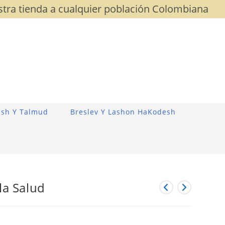
stra tienda a cualquier población Colombiana
sh Y Talmud
Breslev Y Lashon HaKodesh
 la Salud