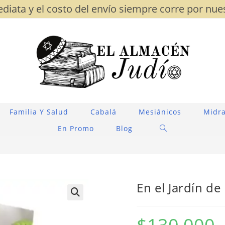
diata y el costo del envío siempre corre por nue
Familia Y Salud
Cabalá
Mesiánicos
Midra
Alternar
En Promo
Blog
Búsqueda
De
La
En el Jardín de
Web