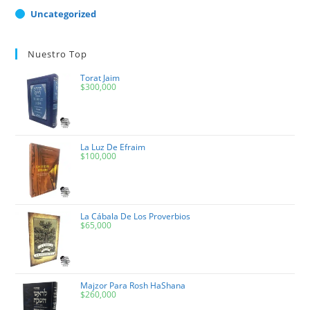
Uncategorized
Nuestro Top
Torat Jaim
$
300,000
La Luz De Efraim
$
100,000
La Cábala De Los Proverbios
$
65,000
Majzor Para Rosh HaShana
$
260,000