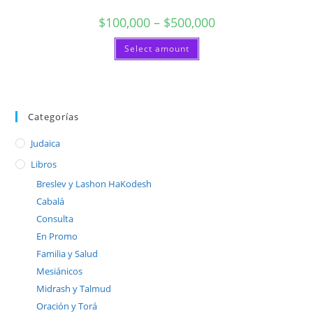
Price
$
100,000
–
$
500,000
range:
$100,000
Este
Select amount
through
producto
$500,000
tiene
múltiples
variantes.
Las
opciones
se
Categorías
pueden
elegir
en
Judaica
la
página
Libros
de
producto
Breslev y Lashon HaKodesh
Cabalá
Consulta
En Promo
Familia y Salud
Mesiánicos
Midrash y Talmud
Oración y Torá