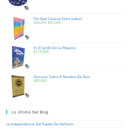
Por Qué Casarse Entre Judíos?
Original
Current
$
66,000
$
45,000
Price
Price
Was:
Is:
$66,000.
$45,000.
En El Jardín De La Riqueza
$
110,000
Discurso Sobre El Nombre De Dios
$
80,000
Lo Último Del Blog
La Independencia Del Pueblo De HaShem